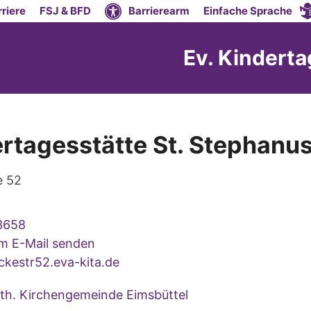
riere
FSJ & BFD
Barrierearm
Einfache Sprache
Ev. Kinderta
ertagesstätte St. Stephanu
e 52
3658
um E-Mail senden
kestr52.eva-kita.de
uth. Kirchengemeinde Eimsbüttel