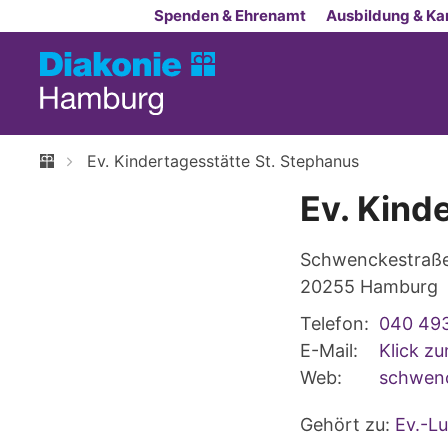
Zum Inhalt springen
Spenden & Ehrenamt
Ausbildung & Kar
Ev. Kindertagesstätte St. Stephanus
Ev. Kind
Schwenckestraß
20255
Hamburg
Telefon:
040 49
E-Mail:
Klick z
Web:
schwenc
Gehört zu:
Ev.-L