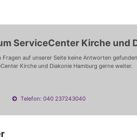
um ServiceCenter Kirche und 
n Fragen auf unserer Seite keine Antworten gefunden 
eCenter Kirche und Diakonie Hamburg gerne weiter.
Telefon: 040 237243040
r