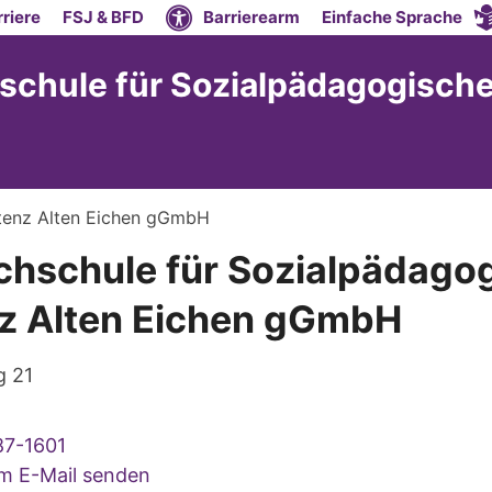
riere
FSJ & BFD
Barrierearm
Einfache Sprache
schule für Sozialpädagogische
stenz Alten Eichen gGmbH
chschule für Sozialpädago
z Alten Eichen gGmbH
 21
87-1601
um E-Mail senden