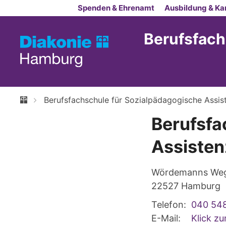
Zum Inhalt springen
Spenden & Ehrenamt
Ausbildung & Kar
Berufsfach
Berufsfachschule für Sozialpädagogische Assi
Berufsfa
Assisten
Wördemanns Weg
22527
Hamburg
Telefon:
040 54
E-Mail:
Klick z