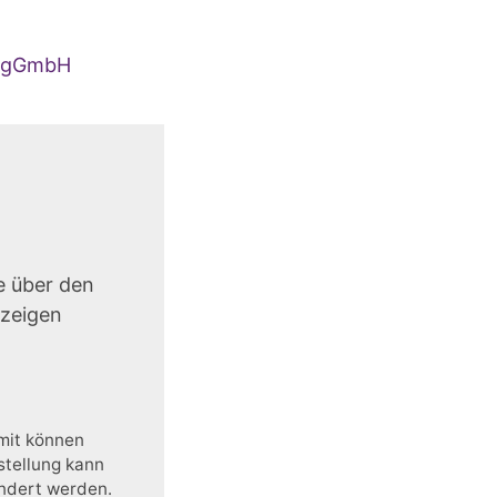
en gGmbH
e über den
uzeigen
amit können
stellung kann
ändert werden.