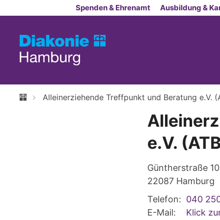
Zum Inhalt springen
Spenden & Ehrenamt
Ausbildung & Kar
Alleinerziehende Treffpunkt und Beratung e.V. 
Alleiner
e.V. (AT
Güntherstraße 1
22087
Hamburg
Telefon:
040 250
E-Mail:
Klick z