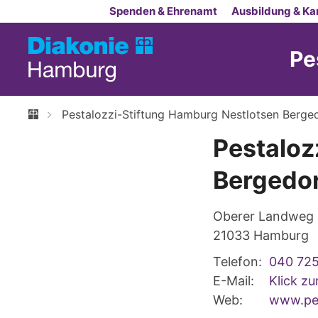
Zum Inhalt springen
Spenden & Ehrenamt
Ausbildung & Kar
Pe
Pestalozzi-Stiftung Hamburg Nestlotsen Berge
Pestaloz
Bergedo
Oberer Landweg
21033
Hamburg
Telefon:
040 72
E-Mail:
Klick z
Web:
www.pes