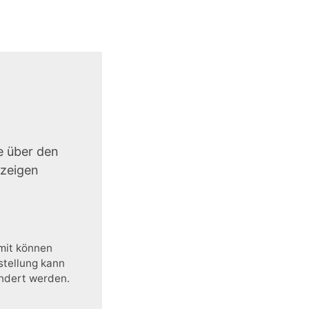
e über den
uzeigen
amit können
stellung kann
ändert werden.