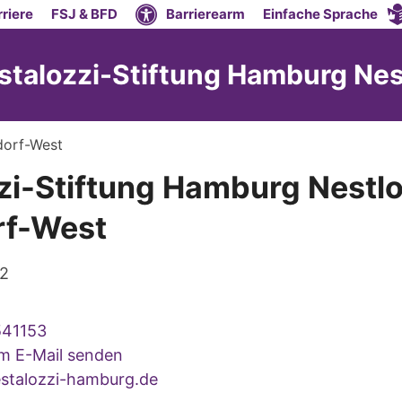
riere
FSJ & BFD
Barrierearm
Einfache Sprache
stalozzi-Stiftung Hamburg Ne
dorf-West
zi-Stiftung Hamburg Nestl
rf-West
 2
541153
um E-Mail senden
talozzi-hamburg.de