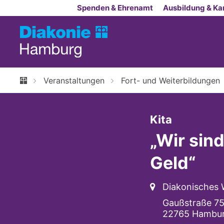
Zum Inhalt springen
Spenden & Ehrenamt
Ausbildung & Kar
Veranstaltungen
Fort- und Weiterbildungen
:
Kita
„Wir sind
Geld“
Ort:
Diakonisches
Gaußstraße 7
22765
Hambu