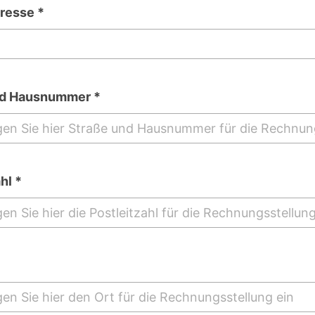
resse *
nd Hausnummer *
hl *