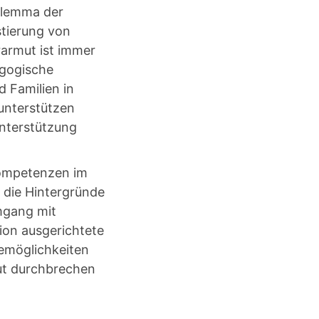
Dilemma der
stierung von
armut ist immer
agogische
d Familien in
unterstützen
Unterstützung
kompetenzen im
 die Hintergründe
mgang mit
tion ausgerichtete
emöglichkeiten
mut durchbrechen