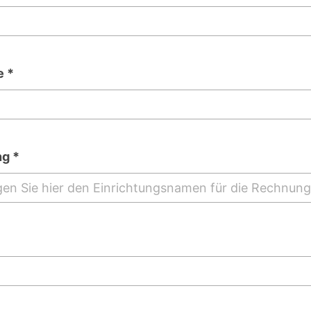
 *
ng *