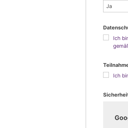
Datensch
Ich b
gemäß
Teilnahm
Ich b
Sicherhei
Goo