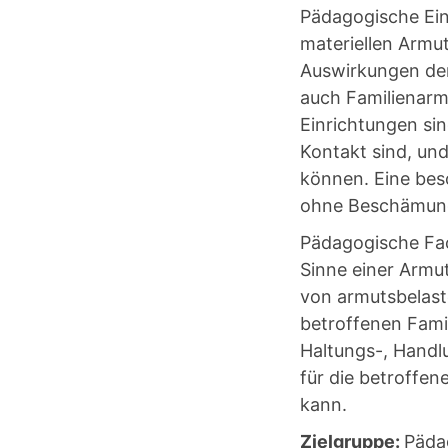
Pädagogische Einr
materiellen Armu
Auswirkungen der
auch Familienarmu
Einrichtungen sin
Kontakt sind, un
können. Eine bes
ohne Beschämung
Pädagogische Fac
Sinne einer Armu
von armutsbelas
betroffenen Famil
Haltungs-, Handl
für die betroffen
kann.
Zielgruppe:
Päda