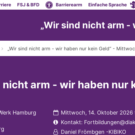
riere
FSJ & BFD
Barrierearm
Einfache Sprache
„Wir sind nicht arm -
„Wir sind nicht arm - wir haben nur kein Geld“ - Mittwoc
 nicht arm - wir haben nur 
Datum:
 Werk Hamburg
Mittwoch, 14. Oktober 2026 
Art bzw. Nummer:
5
Kontakt: Fortbildungen@dia
rg
Von:
Daniel Frömbgen -KIBIKO