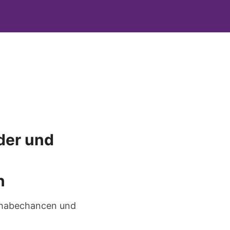
der und
n
eilhabechancen und