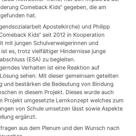
orderung Comeback Kids“ gegeben, die am
tgefunden hat.
endsozialarbeit Apostelkirche) und Philipp
Comeback Kids“ seit 2012 in Kooperation
it mit jungen Schulverweigerinnen und
st es, trotz vielfältiger Hindernisse junge
bschluss (ESA) zu begleiten.
rndes Verhalten ist eine Reaktion auf
 Lösung sehen. Mit dieser gemeinsam geteilten
g und bestärken die Bedeutung von Bindung
nschen in diesem Projekt. Dieses wurde auch
sem Projekt umgesetzte Lernkonzept welches zum
gungen von Schule umsetzen lässt sowie Aspekte
llung ergänzt.
Nachfragen aus dem Plenum und den Wunsch nach