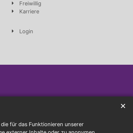
Freiwillig
Karriere
Login
✕
ie für das Funktionieren unserer
ge externer Inhalte oder zu anonymen