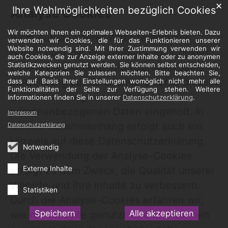
✕
Ihre Wahlmöglichkeiten bezüglich Cookies
Analyse Cookies
Wir möchten Ihnen ein optimales Webseiten-Erlebnis bieten. Dazu
Beim Aufruf unserer Website wird der
verwenden wir Cookies, die für das Funktionieren unserer
Website notwendig sind. Mit Ihrer Zustimmung verwenden wir
Nutzer über die Verwendung von Cookies
auch Cookies, die zur Anzeige externer Inhalte oder zu anonymen
Statistikzwecken genutzt werden. Sie können selbst entscheiden,
zu Analysezwecken informiert und seine
welche Kategorien Sie zulassen möchten. Bitte beachten Sie,
Einwilligung zur Verarbeitung der in diesem
dass auf Basis Ihrer Einstellungen womöglich nicht mehr alle
Funktionalitäten der Seite zur Verfügung stehen. Weitere
Zusammenhang verwendeten
Informationen finden Sie in unserer
Datenschutzerklärung
.
personenbezogenen Daten eingeholt. In
Impressum
diesem Zusammenhang erfolgt auch ein
Datenschutzerklärung
Hinweis auf diese Datenschutzerklärung.
Notwendig
Die Verwendung der Analyse-Cookies
erfolgt zu dem Zweck, die Qualität unserer
Externe Inhalte
Website und ihre Inhalte zu verbessern.
Statistiken
Durch die Analyse-Cookies erfahren wir,
Speichern
Alle akzeptieren
wie die Website genutzt wird und können