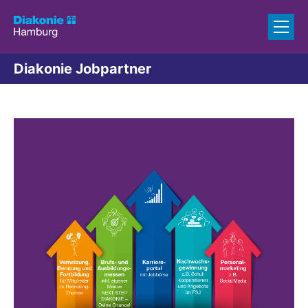
Zum Inhalt springen
Diakonie Jobpartner