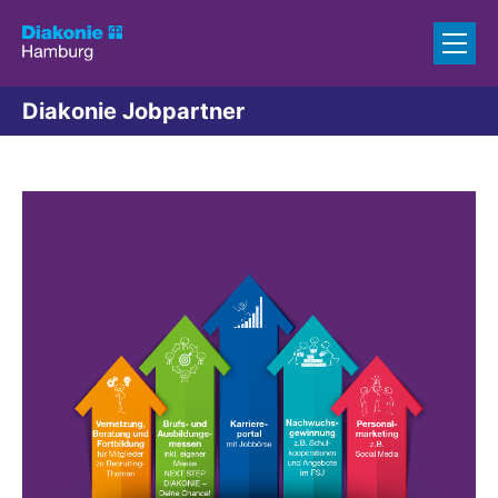
Zum Inhalt springen
Diakonie Jobpartner