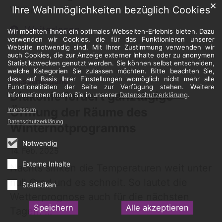
✕
Ihre Wahlmöglichkeiten bezüglich Cookies
Wohnraum.
Weiterlesen
Wir möchten Ihnen ein optimales Webseiten-Erlebnis bieten. Dazu
verwenden wir Cookies, die für das Funktionieren unserer
Website notwendig sind. Mit Ihrer Zustimmung verwenden wir
auch Cookies, die zur Anzeige externer Inhalte oder zu anonymen
Statistikzwecken genutzt werden. Sie können selbst entscheiden,
welche Kategorien Sie zulassen möchten. Bitte beachten Sie,
dass auf Basis Ihrer Einstellungen womöglich nicht mehr alle
:
Pressemeldung
Funktionalitäten der Seite zur Verfügung stehen. Weitere
Diakonie fordert ganztägige
Informationen finden Sie in unserer
Datenschutzerklärung
.
Öffnung der Räume des
Impressum
Datenschutzerklärung
Winternotprogramms
Notwendig
14. Feb. 2025
Externe Inhalte
Nachts sinken die Temperaturen weit unter
null Grad und es schneit. So lautet die
Statistiken
Wetterprognose auch für die nächsten
Speichern
Alle akzeptieren
Tagen. ...