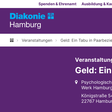
Zum Inhalt springen
Spenden & Ehrenamt
Ausbildung & Kar
Veranstaltungen
Geld: Ein Tabu in Paarbez
Veranstaltung
Geld: Ei
Ort:
Psychologisch
Werk Hambur
Königstraße 5
22767
Hambu