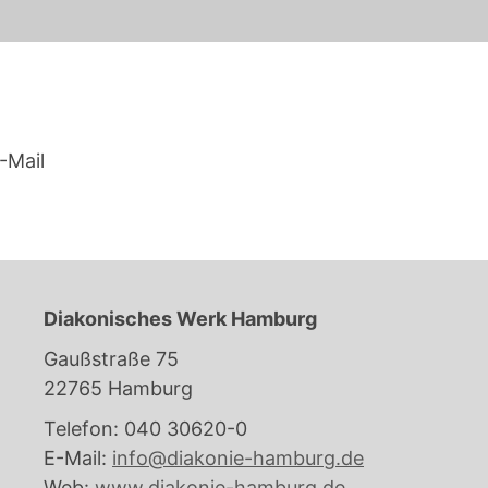
-Mail
Diakonisches Werk Hamburg
Gaußstraße 75
22765 Hamburg
Telefon: 040 30620-0
E-Mail:
info@diakonie-hamburg.de
Web:
www.diakonie-hamburg.de