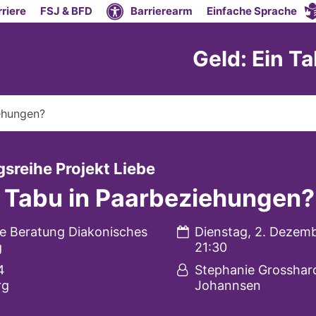
riere
FSJ & BFD
Barrierearm
Einfache Sprache
Geld: Ein T
iehungen?
:
sreihe Projekt Liebe
n Tabu in Paarbeziehungen?
Datum:
e Beratung Diakonisches
Dienstag, 2. Dezemb
g
21:30
Von:
4
Stephanie Grosshar
rg
Johannsen