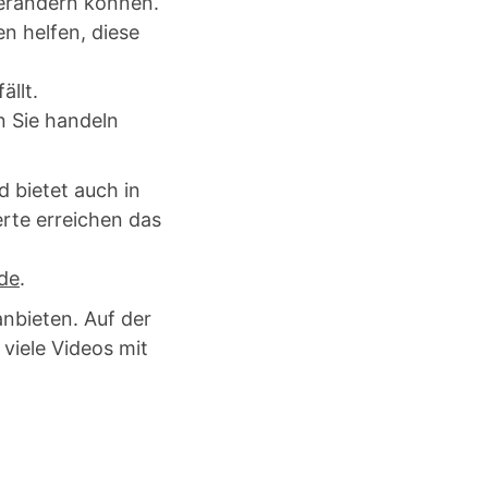
verändern können.
n helfen, diese
llt.
n Sie handeln
 bietet auch in
rte erreichen das
de
.
anbieten. Auf der
viele Videos mit