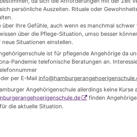
bestimmen, da sich die Anforderungen mit der Zeit 
ich persönliche Auszeiten. Rituale oder Gewohnheite
lten.
 über Ihre Gefühle, auch wenn es manchmal schwer fä
wissen über die Pflege-Situation, umso besser könne
f neue Situationen einstellen.
gehörigenschule ist für pflegende Angehörige da und
rona-Pandemie telefonische Beratungen an. Interessie
Telefonnummer
der per E-Mail
info@hamburgerangehoerigenschule.
Hamburger Angehörigenschule allerdings keine Kurse 
burgerangehoerigenschule.de
finden Angehörige 
ür die aktuelle Situation.