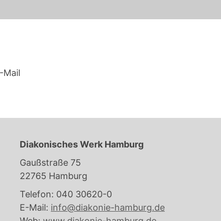
-Mail
Diakonisches Werk Hamburg
Gaußstraße 75
22765 Hamburg
Telefon: 040 30620-0
E-Mail:
info@diakonie-hamburg.de
Web:
www.diakonie-hamburg.de