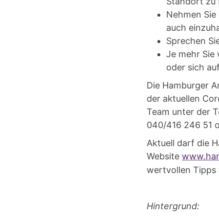
Standort zu 
Nehmen Sie s
auch einzuha
Sprechen Sie
Je mehr Sie 
oder sich au
Die Hamburger An
der aktuellen Co
Team unter der 
040/416 246 51 o
Aktuell darf die 
Website
www.ham
wertvollen Tipps f
Hintergrund: