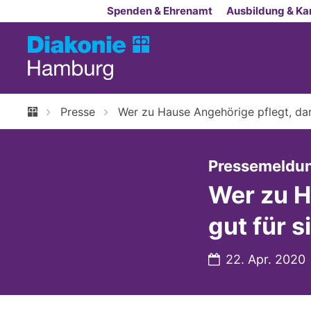
Zum Inhalt springen
Spenden & Ehrenamt
Ausbildung & Kar
Presse
Wer zu Hause Angehörige pflegt, dar
Pressemeldu
Wer zu H
gut für 
Datum:
22. Apr. 2020