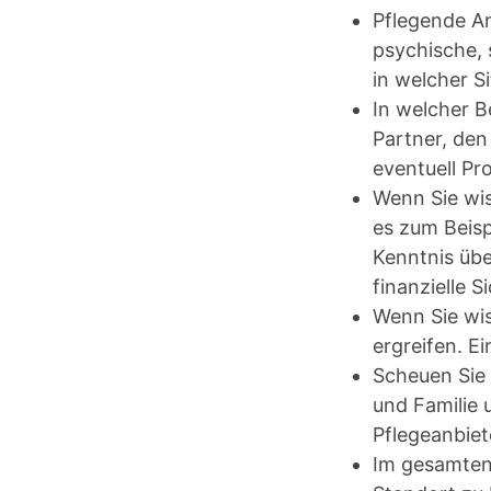
Pflegende An
psychische, 
in welcher Si
In welcher B
Partner, de
eventuell Pr
Wenn Sie wis
es zum Beisp
Kenntnis üb
finanzielle S
Wenn Sie wi
ergreifen. Ei
Scheuen Sie 
und Familie 
Pflegeanbiet
Im gesamten 