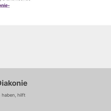
onie-
Diakonie
haben, hilft