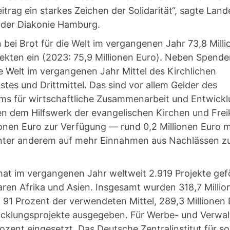
Beitrag ein starkes Zeichen der Solidarität“, sagte Lan
 der Diakonie Hamburg.
bei Brot für die Welt im vergangenen Jahr 73,8 Mill
ekten ein (2023: 75,9 Millionen Euro). Neben Spende
die Welt im vergangenen Jahr Mittel des Kirchlichen
tes und Drittmittel. Das sind vor allem Gelder des
ms für wirtschaftliche Zusammenarbeit und Entwick
n dem Hilfswerk der evangelischen Kirchen und Freik
ionen Euro zur Verfügung — rund 0,2 Millionen Euro m
 unter anderem auf mehr Einnahmen aus Nachlässen z
 hat im vergangenen Jahr weltweit 2.919 Projekte gef
en Afrika und Asien. Insgesamt wurden 318,7 Millio
91 Prozent der verwendeten Mittel, 289,3 Millionen E
wicklungsprojekte ausgegeben. Für Werbe- und Verw
zent eingesetzt. Das Deutsche Zentralinstitut für so