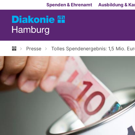
Zum Inhalt springen
Spenden & Ehrenamt
Ausbildung & Kar
Presse
Tolles Spendenergebnis: 1,5 Mio. Eur