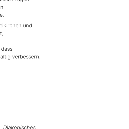
en
e.
reikirchen und
t,
, dass
altig verbessern.
t, Diakonisches