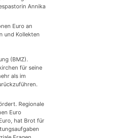
despastorin Annika
ionen Euro an
n und Kollekten
lung (BMZ).
irchen für seine
ehr als im
urückzuführen.
ördert. Regionale
nen Euro
uro, hat Brot für
altungsaufgaben
ziale Fragen