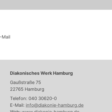
-Mail
Diakonisches Werk Hamburg
Gaußstraße 75
22765 Hamburg
Telefon: 040 30620-0
E-Mail:
info@diakonie-hamburg.de
Web:
www.diakonie-hamburg.de