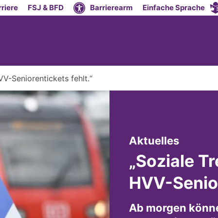
riere
FSJ & BFD
Barrierearm
Einfache Sprache
VV-Seniorentickets fehlt.“
:
Aktuelles
„Soziale T
HVV-Senior
Ab morgen könne