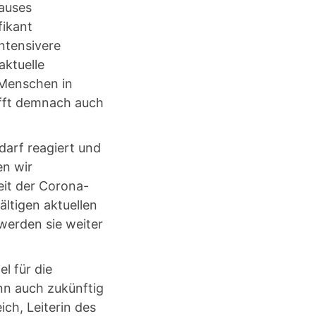
hauses
fikant
ntensivere
aktuelle
 Menschen in
ifft demnach auch
arf reagiert und
en wir
Zeit der Corona-
ltigen aktuellen
werden sie weiter
l für die
nn auch zukünftig
ch, Leiterin des