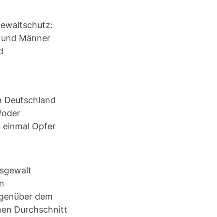
Gewaltschutz:
n und Männer
d
in Deutschland
/oder
s einmal Opfer
gsgewalt
en
gegenüber dem
hen Durchschnitt