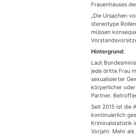
Frauenhauses de
„Die Ursachen vo
stereotype Rolle
müssen konseque
Vorstandsvorsitz
Hintergrund:
Laut Bundesminist
jede dritte Frau
sexualisierter Ge
körperlicher oder
Partner. Betroffe
Seit 2015 ist die
kontinuierlich ge
Kriminalstatisti
Vorjahr. Mehr al