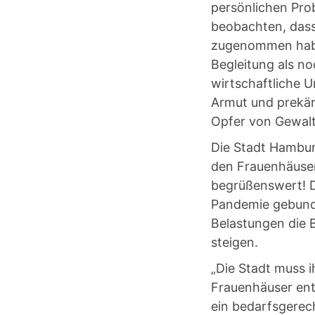
persönlichen Pro
beobachten, dass 
zugenommen haben
Begleitung als no
wirtschaftliche 
Armut und prekär
Opfer von Gewalt
Die Stadt Hambur
den Frauenhäusern
begrüßenswert! Di
Pandemie gebunden
Belastungen die 
steigen.
„Die Stadt muss i
Frauenhäuser ent
ein bedarfsgerech