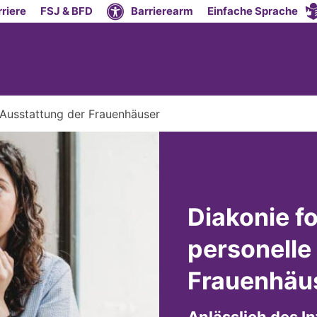
riere
FSJ & BFD
Barrierearm
Einfache Sprache
 Ausstattung der Frauenhäuser
Diakonie f
personelle
Frauenhäu