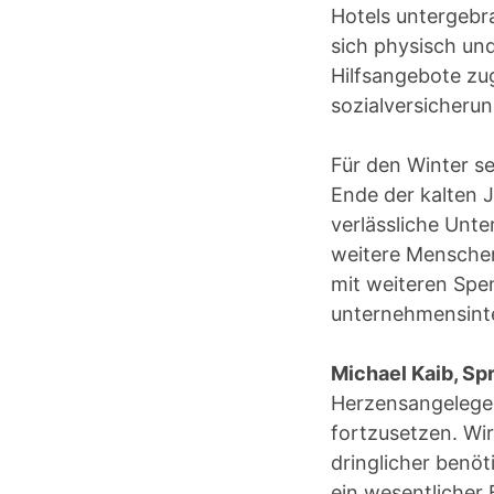
Hotels untergebr
sich physisch un
Hilfsangebote zug
sozialversicherun
Für den Winter se
Ende der kalten 
verlässliche Unt
weitere Mensche
mit weiteren Spe
unternehmensinte
Michael Kaib, S
Herzensangelegen
fortzusetzen. Wir
dringlicher benöt
ein wesentlicher