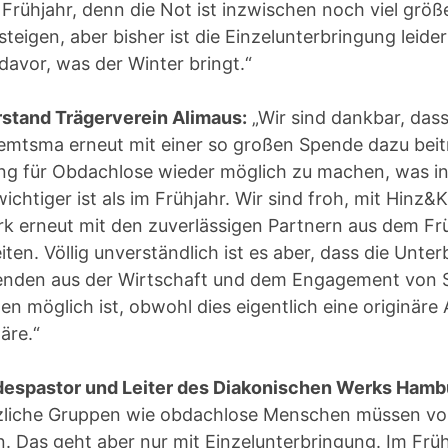
Frühjahr, denn die Not ist inzwischen noch viel grö
steigen, aber bisher ist die Einzelunterbringung leide
avor, was der Winter bringt.“
orstand Trägerverein Alimaus:
„Wir sind dankbar, das
tsma erneut mit einer so großen Spende dazu beitr
ng für Obdachlose wieder möglich zu machen, was in 
ichtiger ist als im Frühjahr. Wir sind froh, mit Hinz
k erneut mit den zuverlässigen Partnern aus dem Fr
n. Völlig unverständlich ist es aber, dass die Unter
nden aus der Wirtschaft und dem Engagement von S
n möglich ist, obwohl dies eigentlich eine originäre
äre.“
despastor und Leiter des Diakonischen Werks Hamb
zliche Gruppen wie obdachlose Menschen müssen vor
. Das geht aber nur mit Einzelunterbringung. Im Frü