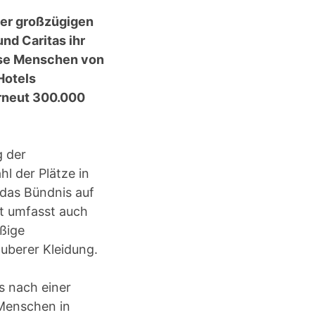
ner großzügigen
nd Caritas ihr
ose Menschen von
Hotels
rneut 300.000
g der
hl der Plätze in
das Bündnis auf
t umfasst auch
äßige
uberer Kleidung.
s nach einer
Menschen in