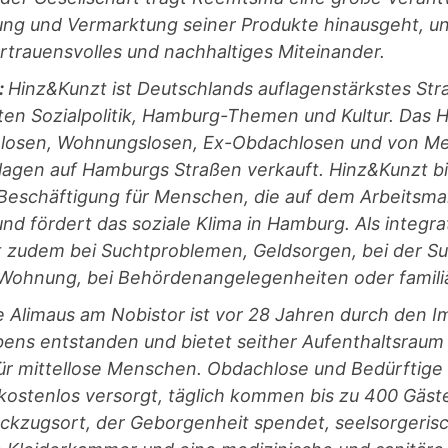
lung und Vermarktung seiner Produkte hinausgeht, un
ertrauensvolles und nachhaltiges Miteinander.
:
Hinz&Kunzt ist Deutschlands auflagenstärkstes St
n Sozialpolitik, Hamburg-Themen und Kultur. Das H
losen, Wohnungslosen, Ex-Obdachlosen und von Me
agen auf Hamburgs Straßen verkauft. Hinz&Kunzt bi
Beschäftigung für Menschen, die auf dem Arbeitsm
d fördert das soziale Klima in Hamburg. Als integrat
 zudem bei Suchtproblemen, Geldsorgen, bei der Su
 Wohnung, bei Behördenangelegenheiten oder famili
e Alimaus am Nobistor ist vor 28 Jahren durch den I
ubens entstanden und bietet seither Aufenthaltsraum
r mittellose Menschen. Obdachlose und Bedürftige
kostenlos versorgt, täglich kommen bis zu 400 Gäst
Rückzugsort, der Geborgenheit spendet, seelsorgeri