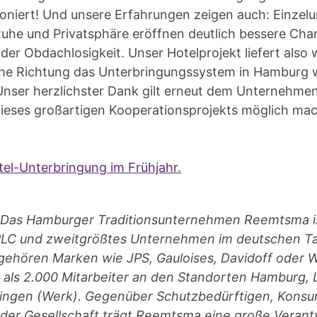
tioniert! Und unsere Erfahrungen zeigen auch: Einzel
uhe und Privatsphäre eröffnen deutlich bessere Cha
der Obdachlosigkeit. Unser Hotelprojekt liefert also 
che Richtung das Unterbringungssystem in Hamburg w
nser herzlichster Dank gilt erneut dem Unternehm
dieses großartigen Kooperationsprojekts möglich mac
tel-Unterbringung im Frühjahr.
Das Hamburger Traditionsunternehmen Reemtsma ist
 PLC und zweitgrößtes Unternehmen im deutschen T
gehören Marken wie JPS, Gauloises, Davidoff oder
 als 2.000 Mitarbeiter an den Standorten Hamburg
singen (Werk). Gegenüber Schutzbedürftigen, Konsu
 der Gesellschaft trägt Reemtsma eine große Verant