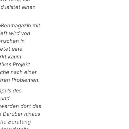
d leistet einen
raßenmagazin mit
eft wird von
nschen in
etet eine
arkt kaum
ives Projekt
che nach einer
ären Problemen.
mpuls des
 und
 werden dort das
e Darüber hinaus
sche Beratung