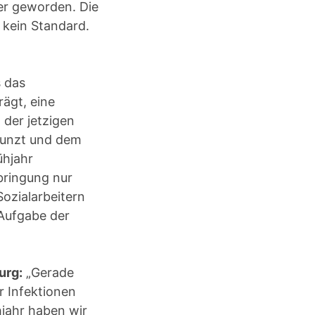
ßer geworden. Die
r kein Standard.
s das
ägt, eine
der jetzigen
&Kunzt und dem
ühjahr
bringung nur
ozialarbeitern
 Aufgabe der
urg:
„Gerade
 Infektionen
hjahr haben wir