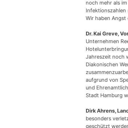
noch mehr als im 
Infektionszahlen 
Wir haben Angst d
Dr. Kai Greve, V
Unternehmen Reem
Hotelunterbringu
Jahreszeit noch w
Diakonischen Wer
zusammenzuarbeite
aufgrund von Spe
und Ehrenamtliche
Stadt Hamburg w
Dirk Ahrens, Lan
besonders verlet
geschützt werden