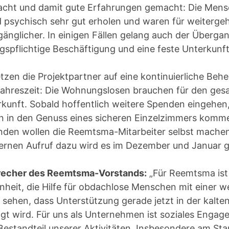
acht und damit gute Erfahrungen gemacht: Die Men
d psychisch sehr gut erholen und waren für weiterg
änglicher. In einigen Fällen gelang auch der Übergan
gspflichtige Beschäftigung und eine feste Unterkunft
tzen die Projektpartner auf eine kontinuierliche Be
Jahreszeit: Die Wohnungslosen brauchen für den ges
erkunft. Sobald hoffentlich weitere Spenden eingehe
n in den Genuss eines sicheren Einzelzimmers komm
nden wollen die Reemtsma-Mitarbeiter selbst machen
rnen Aufruf dazu wird es im Dezember und Januar 
precher des Reemtsma-Vorstands:
„Für Reemtsma ist 
heit, die Hilfe für obdachlose Menschen mit einer w
 sehen, dass Unterstützung gerade jetzt in der kalte
igt wird. Für uns als Unternehmen ist soziales Engage
 Bestandteil unserer Aktivitäten. Insbesondere am S