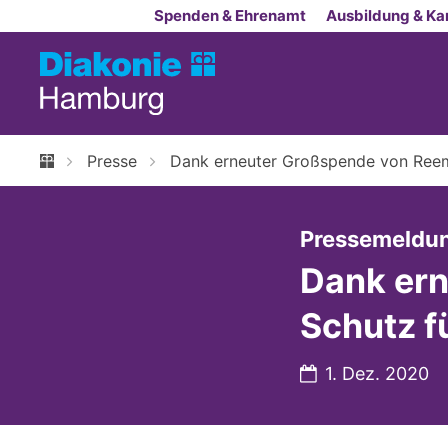
Zum Inhalt springen
Spenden & Ehrenamt
Ausbildung & Kar
Presse
Dank erneuter Großspende von Reem
Pressemeldu
Dank er
Schutz f
Datum:
1. Dez. 2020