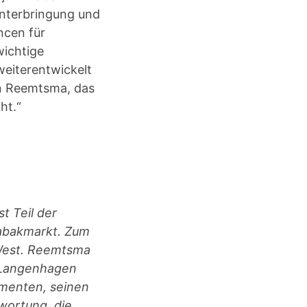
unterbringung und
ncen für
wichtige
eiterentwickelt
en Reemtsma, das
ht.“
 Teil der
abakmarkt. Zum
 West. Reemtsma
, Langenhagen
menten, seinen
wortung, die