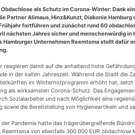
 Obdachlose als Schutz im Corona-Winter: Dank ei
e Partner Alimaus, Hinz&Kunzt, Diakonie Hamburg u
 Frühjahr fortführen und zunächst rund 60 obdachl
il nächsten Jahres sicher und menschenwürdig in 
as Hamburger Unternehmen Reemtsma stellt dafür e
ng.
er reagieren damit auf die anhaltend hohe Gefährdun
de in der kalten Jahreszeit. Während die Stadt die Za
erkünften im Winternotprogramm erhöht hat, setzt 
ung als wirksamsten Corona-Schutz. Das Engagemen
rch Sozialarbeiter und nach Möglichkeit eine regelm
 sowie die Bereitstellung von Hygieneartikeln und sa
n der Pandemie hatte das trägerübergreifende Bündni
a Reemtsma von ebenfalls 300.000 EUR obdachlose 