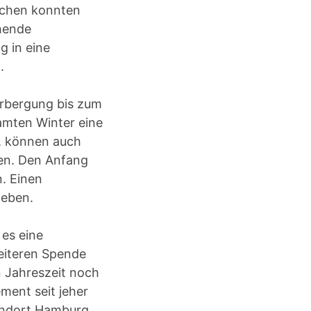
schen konnten
ehende
g in eine
.
herbergung bis zum
amten Winter eine
n, können auch
en. Den Anfang
. Einen
geben.
es eine
eiteren Spende
n Jahreszeit noch
ment seit jeher
tandort Hamburg,