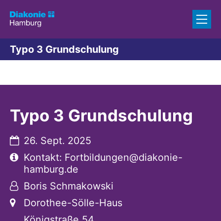
Zum Inhalt springen
Typo 3 Grundschulung
Typo 3 Grundschulung
Datum:
26. Sept. 2025
Art bzw. Nummer:
Kontakt: Fortbildungen@diakonie-
hamburg.de
Von:
Boris Schmakowski
Ort:
Dorothee-Sölle-Haus
Königstraße 54