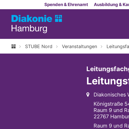
Zum Inhalt springen
Spenden & Ehrenamt
Ausbildung & Kar
STUBE Nord
Veranstaltungen
Leitungsf
Leitungsfach
Leitung
Ort:
Diakonisches
Königstraße 5
Raum 9 und R
22767
Hambu
Raum 9 und R