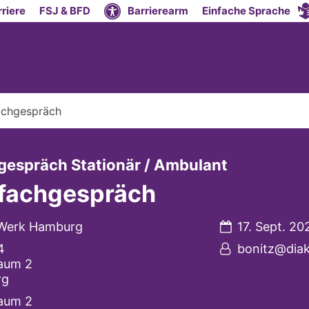
riere
FSJ & BFD
Barrierearm
Einfache Sprache
achgespräch
:
gespräch Stationär / Ambulant
sfachgespräch
Datum:
 Werk Hamburg
17. Sept. 20
Von:
4
bonitz@dia
aum 2
rg
aum 2