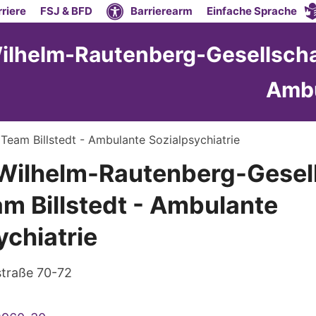
riere
FSJ & BFD
Barrierearm
Einfache Sprache
lhelm-Rautenberg-Gesellschaft 
Ambu
Team Billstedt - Ambulante Sozialpsychiatrie
Wilhelm-Rautenberg-Gesell
am Billstedt - Ambulante
ychiatrie
straße 70-72