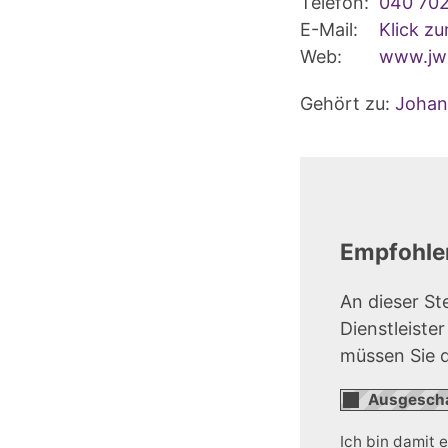
Telefon:
040 70
E-Mail:
Klick z
Web:
www.jwrg
Gehört zu:
Johann
Empfohlen
An dieser St
Dienstleiste
müssen Sie 
Ich bin damit 