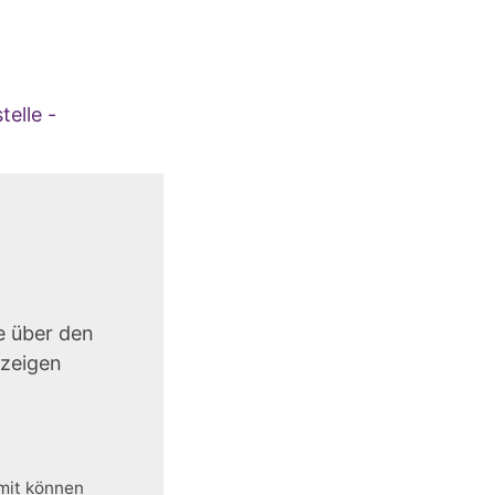
elle -
e über den
uzeigen
amit können