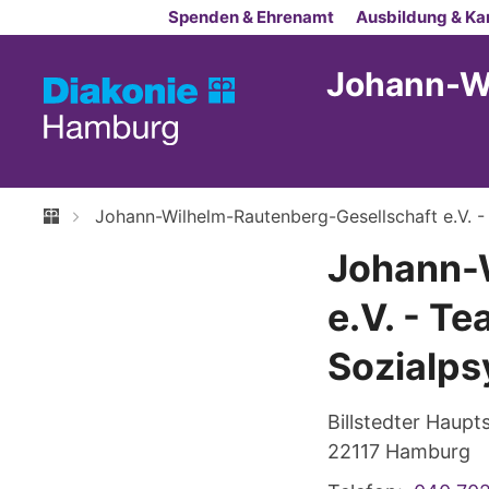
Zum Inhalt springen
Spenden & Ehrenamt
Ausbildung & Kar
Johann-Wi
Johann-Wilhelm-Rautenberg-Gesellschaft e.V. - 
Johann-
e.V. - Te
Sozialps
Billstedter Haupt
22117
Hamburg