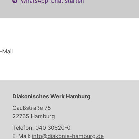
WhatsApp-Chat starten
-Mail
Diakonisches Werk Hamburg
Gaußstraße 75
22765 Hamburg
Telefon: 040 30620-0
E-Mail:
info@diakonie-hamburg.de